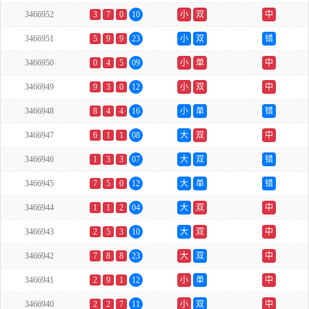
3466952
3
7
0
10
小
双
中
3466951
5
9
9
23
小
双
错
3466950
0
4
5
09
小
单
中
3466949
9
3
0
12
小
双
中
3466948
8
4
4
16
小
单
错
3466947
6
1
1
08
大
双
中
3466946
1
3
3
07
大
双
错
3466945
7
5
0
12
大
单
错
3466944
1
1
2
04
大
双
中
3466943
2
5
3
10
大
双
中
3466942
7
8
8
23
大
双
中
3466941
2
9
1
12
小
单
中
3466940
2
2
7
11
小
双
中