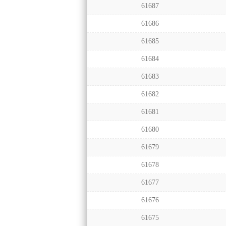
61687
61686
61685
61684
61683
61682
61681
61680
61679
61678
61677
61676
61675