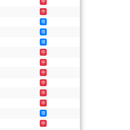
中
中
错
错
错
中
中
中
中
中
中
错
中