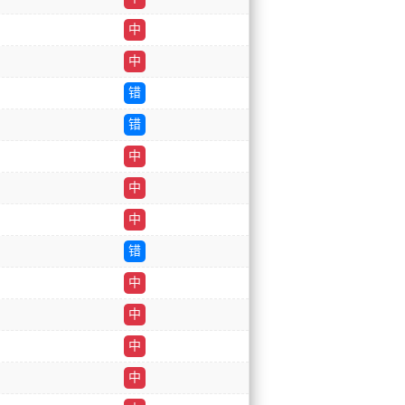
中
中
错
错
中
中
中
错
中
中
中
中