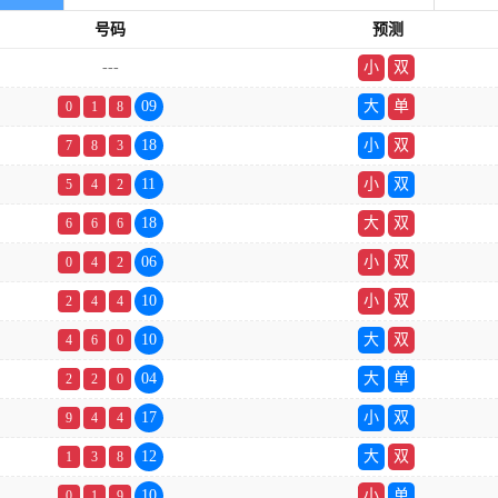
号码
预测
---
小
双
09
大
单
0
1
8
18
小
双
7
8
3
11
小
双
5
4
2
18
大
双
6
6
6
06
小
双
0
4
2
10
小
双
2
4
4
10
大
双
4
6
0
04
大
单
2
2
0
17
小
双
9
4
4
12
大
双
1
3
8
10
小
单
0
1
9