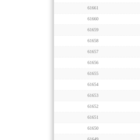
61661
61660
61659
61658
61657
61656
61655
61654
61653
61652
61651
61650
61649