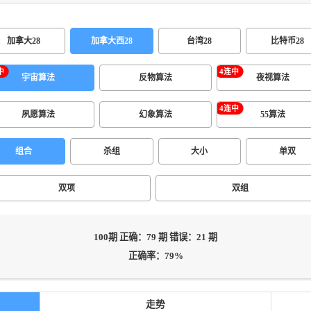
加拿大28
加拿大西28
台湾28
比特币28
宇宙算法
反物算法
夜视算法
夙愿算法
幻象算法
55算法
组合
杀组
大小
单双
双项
双组
100期 正确：79 期 错误：21 期
正确率：79%
走势