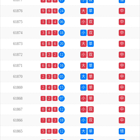
61877
9
8
0
17
小
双
错
61876
9
9
6
24
大
单
中
61875
1
1
4
06
小
双
中
61874
3
8
7
18
小
双
中
61873
6
8
6
20
大
单
中
61872
8
2
2
12
小
双
中
61871
6
6
4
16
大
单
中
61870
2
3
0
05
大
单
中
61869
2
4
9
15
小
单
中
61868
1
2
4
07
小
单
中
61867
0
4
8
12
小
双
中
61866
7
8
3
18
小
双
中
61865
5
0
7
12
大
单
错