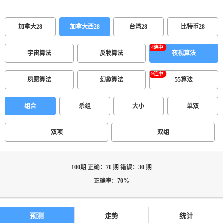
加拿大28
加拿大西28
台湾28
比特币28
宇宙算法
反物算法
夜视算法
夙愿算法
幻象算法
55算法
组合
杀组
大小
单双
双项
双组
100期 正确：70 期 错误：30 期
正确率：70%
预测
走势
统计