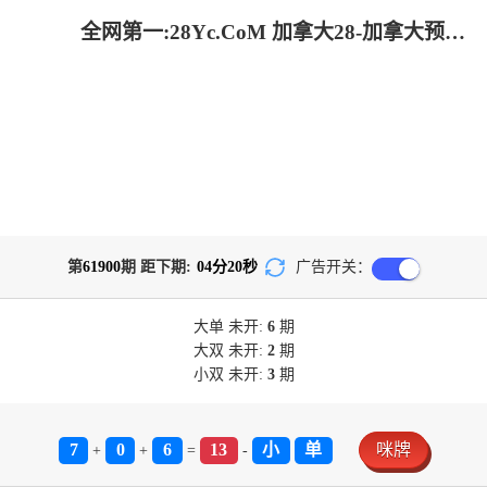
全网第一:28Yc.CoM 加拿大28-加拿大预测|加拿大PC在线预测|加拿大PC结果查询|28在线预测咪牌查询_专注研究咪牌_加拿大2.8_官方数据!
第
61900
期 距下期:
04
分
19
秒
广告开关：
大单
未开:
6
期
大双
未开:
2
期
小双
未开:
3
期
7
0
6
13
小
单
咪牌
+
+
=
-