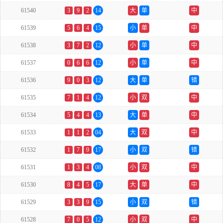
61540
3
9
2
14
大
单
中
61539
5
6
4
15
小
单
中
61538
3
7
2
12
小
单
中
61537
0
6
6
12
小
单
中
61536
9
0
3
12
大
单
错
61535
7
1
4
12
小
双
中
61534
5
4
4
13
大
单
中
61533
1
1
2
04
大
双
中
61532
1
7
9
17
小
双
错
61531
1
3
4
08
小
双
中
61530
8
4
5
17
大
单
中
61529
3
3
9
15
小
双
错
61528
7
0
5
12
小
双
中