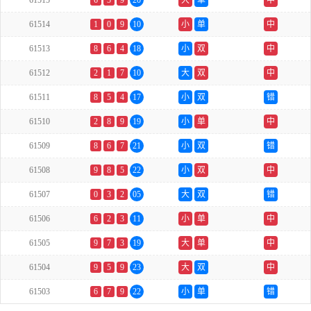
61515
6
5
9
20
大
单
中
61514
1
0
9
10
小
单
中
61513
8
6
4
18
小
双
中
61512
2
1
7
10
大
双
中
61511
8
5
4
17
小
双
错
61510
2
8
9
19
小
单
中
61509
8
6
7
21
小
双
错
61508
9
8
5
22
小
双
中
61507
0
3
2
05
大
双
错
61506
6
2
3
11
小
单
中
61505
9
7
3
19
大
单
中
61504
9
5
9
23
大
双
中
61503
6
7
9
22
小
单
错