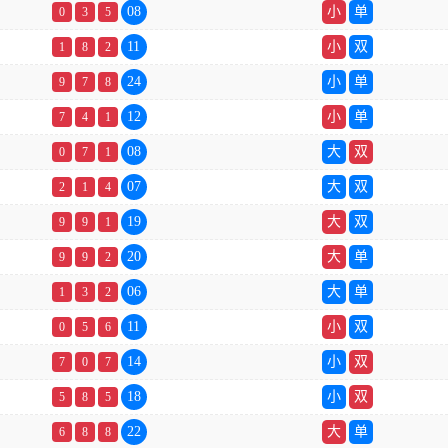
08
小
单
0
3
5
11
小
双
1
8
2
24
小
单
9
7
8
12
小
单
7
4
1
08
大
双
0
7
1
07
大
双
2
1
4
19
大
双
9
9
1
20
大
单
9
9
2
06
大
单
1
3
2
11
小
双
0
5
6
14
小
双
7
0
7
18
小
双
5
8
5
22
大
单
6
8
8