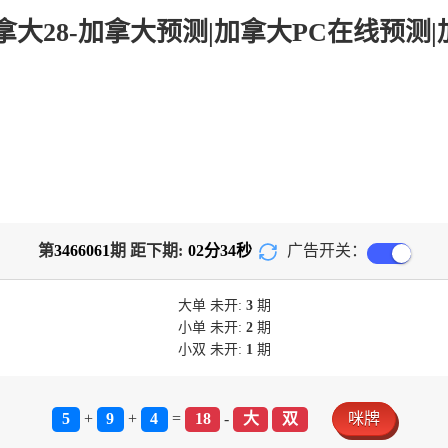
第
3466061
期 距下期:
02
分
33
秒
广告开关：
大单
未开:
3
期
小单
未开:
2
期
小双
未开:
1
期
5
+
9
+
4
=
18
-
大
双
咪牌