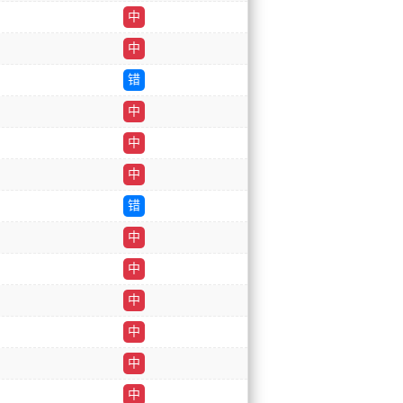
中
中
错
中
中
中
错
中
中
中
中
中
中