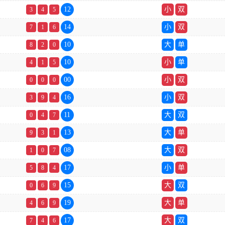
12
小
双
3
4
5
14
小
双
7
1
6
10
大
单
8
2
0
10
小
单
4
1
5
00
小
双
0
0
0
16
小
双
3
9
4
11
大
双
0
4
7
13
大
单
9
3
1
08
大
双
1
0
7
17
小
单
5
8
4
15
大
双
0
6
9
19
大
单
4
6
9
17
大
双
7
4
6