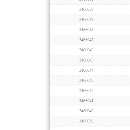
3466050
3466049
3466048
3466047
3466046
3466045
3466044
3466043
3466042
3466041
3466040
3466039