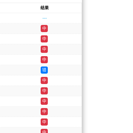
结果
---
中
中
中
中
错
中
中
中
中
中
中