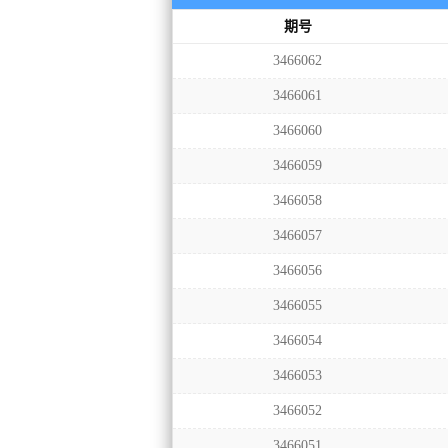
期号
3466062
3466061
3466060
3466059
3466058
3466057
3466056
3466055
3466054
3466053
3466052
3466051