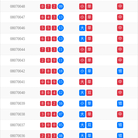
08070048
0
7
2
09
小
单
中
08070047
6
4
3
13
小
单
中
08070046
5
5
3
13
大
单
中
08070045
6
1
6
13
大
单
中
08070044
7
1
3
11
小
单
中
08070043
2
0
9
11
小
单
中
08070042
7
8
3
18
小
单
错
08070041
0
6
9
15
大
单
中
08070040
8
0
4
12
大
双
中
08070039
8
6
2
16
小
单
错
08070038
3
0
4
07
大
单
中
08070037
5
0
0
05
大
双
错
08070036
2
3
3
08
大
单
错