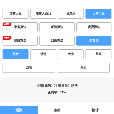
加拿大28
加拿大西28
台湾28
比特币28
宇宙算法
反物算法
夜视算法
夙愿算法
幻象算法
55算法
组合
杀组
大小
单双
双项
双组
100期 正确：71 期 错误：29 期
正确率：71%
预测
走势
统计