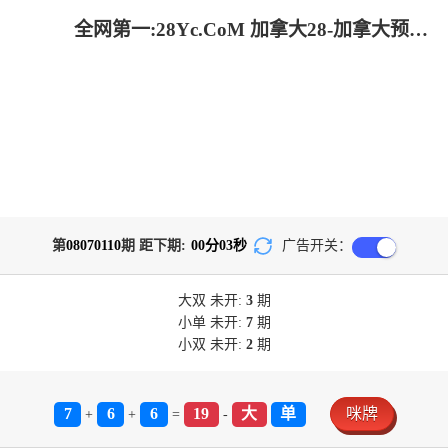
全网第一:28Yc.CoM 加拿大28-加拿大预测|加拿大PC在线预测|加拿大PC结果查询|28在线预测咪牌查询_专注研究咪牌_加拿大2.8_官方数据!
第
08070110
期 距下期:
00
分
02
秒
广告开关：
大双
未开:
3
期
小单
未开:
7
期
小双
未开:
2
期
7
6
6
19
大
单
咪牌
+
+
=
-