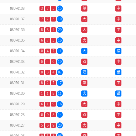
08070138
3
7
5
15
单
中
08070137
7
7
5
19
大
中
08070136
8
8
4
20
大
中
08070135
6
7
3
16
大
中
08070134
0
4
7
11
大
错
08070133
6
4
0
10
双
中
08070132
0
3
4
07
双
错
08070131
8
2
7
17
单
中
08070130
1
1
9
11
大
错
08070129
6
1
9
16
大
中
08070128
6
0
8
14
双
中
08070127
5
6
9
20
大
中