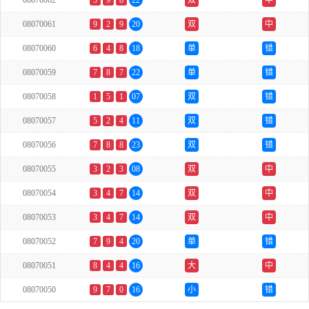
08070062
5
9
8
22
双
中
08070061
9
2
9
20
双
中
08070060
6
4
8
18
单
错
08070059
7
8
7
22
单
错
08070058
1
5
1
07
双
错
08070057
5
2
4
11
双
错
08070056
7
8
8
23
双
错
08070055
3
2
3
08
双
中
08070054
3
4
7
14
双
中
08070053
3
4
7
14
双
中
08070052
7
9
4
20
单
错
08070051
8
4
4
16
大
中
08070050
9
7
0
16
小
错