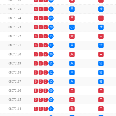
08070126
0
5
1
06
双
中
08070125
8
1
3
12
单
错
08070124
2
2
5
09
单
中
08070123
9
9
2
20
小
错
08070122
8
0
7
15
大
中
08070121
0
3
9
12
单
错
08070120
3
8
9
20
双
中
08070119
3
8
0
11
双
错
08070118
3
9
0
12
单
错
08070117
9
6
0
15
双
错
08070116
8
0
1
09
单
中
08070115
0
5
0
05
单
中
08070114
3
6
5
14
双
中