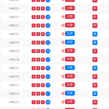
3466125
5
0
7
12
殺
中
小单
3466124
6
4
9
19
殺
中
小双
3466123
5
5
6
16
殺
中
小单
3466122
2
4
6
12
殺
中
大双
3466121
9
1
8
18
殺
错
大双
3466120
9
8
5
22
殺
错
大单
3466119
7
8
5
20
殺
中
大单
3466118
8
8
6
22
殺
中
小单
3466117
4
4
3
11
殺
错
大双
3466116
8
4
3
15
殺
中
大单
3466115
0
2
9
11
殺
中
大单
3466114
4
6
7
17
殺
错
小单
3466113
1
0
5
06
殺
中