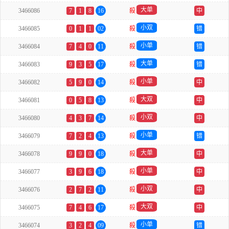
大单
3466086
7
1
8
16
殺
中
小双
3466085
0
1
1
02
殺
错
小单
3466084
7
4
0
11
殺
错
大单
3466083
9
3
5
17
殺
错
小单
3466082
5
9
0
14
殺
中
大双
3466081
0
5
8
13
殺
中
小双
3466080
4
3
7
14
殺
中
小单
3466079
7
2
4
13
殺
错
大单
3466078
9
9
0
18
殺
中
小单
3466077
3
9
6
18
殺
中
小双
3466076
2
7
2
11
殺
中
大双
3466075
7
4
6
17
殺
中
小单
3466074
3
2
4
09
殺
错