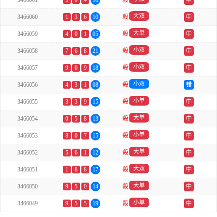
3466061
5
9
4
18
殺
中
大双
3466060
1
3
6
10
殺
中
大单
3466059
4
0
1
05
殺
中
小双
3466058
7
6
8
21
殺
中
小双
3466057
9
0
9
18
殺
中
小双
3466056
4
3
1
08
殺
错
小单
3466055
3
3
9
15
殺
中
大单
3466054
0
5
8
13
殺
中
小单
3466053
8
0
7
15
殺
中
大单
3466052
5
6
1
12
殺
中
大双
3466051
1
8
8
17
殺
中
大单
3466050
9
5
0
14
殺
中
小单
3466049
9
5
5
19
殺
中