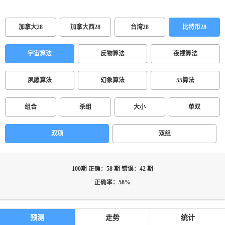
加拿大28
加拿大西28
台湾28
比特币28
宇宙算法
反物算法
夜视算法
夙愿算法
幻象算法
55算法
组合
杀组
大小
单双
双项
双组
100期 正确：58 期 错误：42 期
正确率：58%
预测
走势
统计