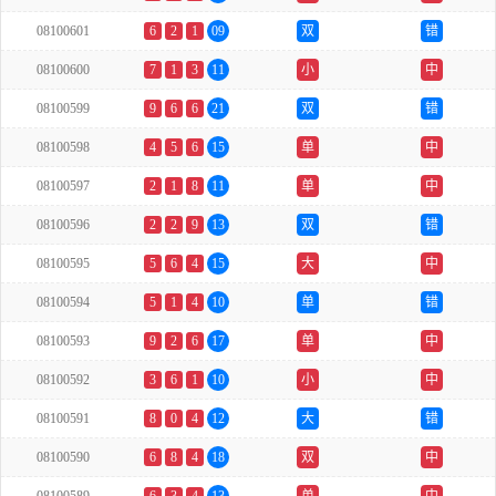
08100601
6
2
1
09
双
错
08100600
7
1
3
11
小
中
08100599
9
6
6
21
双
错
08100598
4
5
6
15
单
中
08100597
2
1
8
11
单
中
08100596
2
2
9
13
双
错
08100595
5
6
4
15
大
中
08100594
5
1
4
10
单
错
08100593
9
2
6
17
单
中
08100592
3
6
1
10
小
中
08100591
8
0
4
12
大
错
08100590
6
8
4
18
双
中