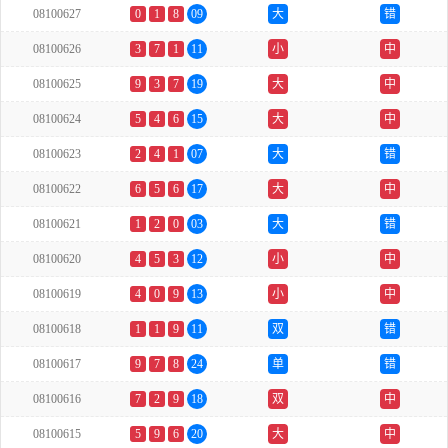
08100627
0
1
8
09
大
错
08100626
3
7
1
11
小
中
08100625
9
3
7
19
大
中
08100624
5
4
6
15
大
中
08100623
2
4
1
07
大
错
08100622
6
5
6
17
大
中
08100621
1
2
0
03
大
错
08100620
4
5
3
12
小
中
08100619
4
0
9
13
小
中
08100618
1
1
9
11
双
错
08100617
9
7
8
24
单
错
08100616
7
2
9
18
双
中
08100615
5
9
6
20
大
中