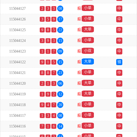
小单
115044127
2
3
3
08
殺
中
小单
115044126
3
5
9
17
殺
中
大单
115044125
9
8
5
22
殺
中
小单
115044124
3
9
3
15
殺
中
小双
115044123
1
1
7
09
殺
中
大单
115044122
9
1
5
15
殺
错
小单
115044121
8
8
7
23
殺
中
大单
115044120
2
1
3
06
殺
中
大单
115044119
1
9
2
12
殺
中
小单
115044118
9
4
7
20
殺
中
小单
115044117
1
3
4
08
殺
中
小单
115044116
7
1
6
14
殺
中
小单