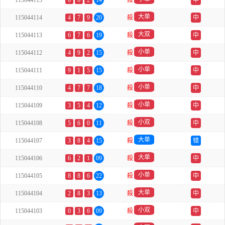
115044115
6
6
2
14
殺
中
大单
115044114
4
7
9
20
殺
中
大双
115044113
6
7
6
19
殺
中
小单
115044112
4
9
2
15
殺
中
小单
115044111
9
1
5
15
殺
中
小单
115044110
4
7
7
18
殺
中
小单
115044109
3
5
4
12
殺
中
小双
115044108
5
6
0
11
殺
中
大单
115044107
3
8
4
15
殺
错
大单
115044106
6
2
1
09
殺
中
小单
115044105
8
8
6
22
殺
中
大单
115044104
2
8
3
13
殺
中
小双
115044103
0
3
6
09
殺
中