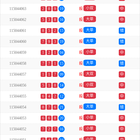
小双
115044063
2
8
9
19
殺
中
大单
115044062
5
3
8
16
殺
中
大单
115044061
8
5
2
15
殺
错
大单
115044060
7
9
3
19
殺
错
小单
115044059
1
2
1
04
殺
中
大单
115044058
7
7
1
15
殺
错
大双
115044057
1
1
7
09
殺
中
小双
115044056
5
1
8
14
殺
中
大单
115044055
6
4
2
12
殺
中
大单
115044054
8
7
6
21
殺
错
小单
115044053
6
6
8
20
殺
中
小单
115044052
7
2
7
16
殺
中
小单