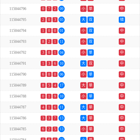
115044796
0
7
2
09
小
单
中
115044795
2
0
3
05
大
双
错
115044794
1
0
0
01
小
双
中
115044793
8
2
1
11
小
双
中
115044792
3
0
1
04
小
单
中
115044791
1
3
6
10
大
双
中
115044790
6
0
0
06
小
单
中
115044789
8
5
4
17
大
单
中
115044788
0
1
9
10
小
单
中
115044787
4
1
6
11
大
单
中
115044786
3
3
7
13
大
单
中
115044785
6
2
5
13
小
单
中