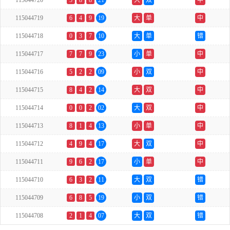
115044720
5
8
8
21
大
双
中
115044719
6
4
9
19
大
单
中
115044718
0
3
7
10
大
单
错
115044717
7
7
9
23
小
单
中
115044716
5
2
2
09
小
双
中
115044715
8
4
2
14
大
双
中
115044714
0
0
2
02
大
双
中
115044713
8
1
4
13
小
单
中
115044712
4
9
4
17
大
双
中
115044711
9
6
2
17
小
单
中
115044710
6
3
2
11
大
双
错
115044709
6
8
5
19
小
双
错
115044708
2
1
4
07
大
双
错