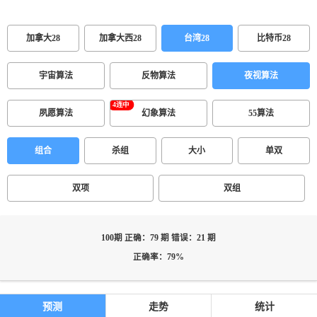
加拿大28
加拿大西28
台湾28
比特币28
宇宙算法
反物算法
夜视算法
夙愿算法
幻象算法
55算法
组合
杀组
大小
单双
双项
双组
100期 正确：79 期 错误：21 期
正确率：79%
预测
走势
统计