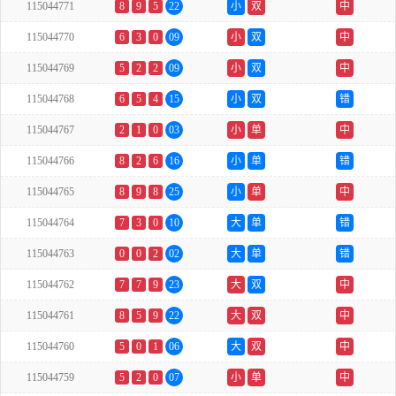
115044771
8
9
5
22
小
双
中
115044770
6
3
0
09
小
双
中
115044769
5
2
2
09
小
双
中
115044768
6
5
4
15
小
双
错
115044767
2
1
0
03
小
单
中
115044766
8
2
6
16
小
单
错
115044765
8
9
8
25
小
单
中
115044764
7
3
0
10
大
单
错
115044763
0
0
2
02
大
单
错
115044762
7
7
9
23
大
双
中
115044761
8
5
9
22
大
双
中
115044760
5
0
1
06
大
双
中
115044759
5
2
0
07
小
单
中