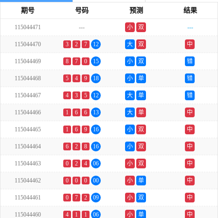
期号
号码
预测
结果
115044471
---
小
双
---
115044470
3
2
7
12
大
双
中
115044469
8
7
0
15
小
双
错
115044468
5
4
9
18
小
单
错
115044467
4
3
5
12
大
单
错
115044466
1
6
6
13
大
单
中
115044465
1
6
9
16
小
双
中
115044464
6
2
8
16
小
双
中
115044463
0
2
4
06
小
双
中
115044462
0
0
0
00
小
单
中
115044461
0
7
2
09
小
双
中
115044460
4
1
1
06
小
单
中