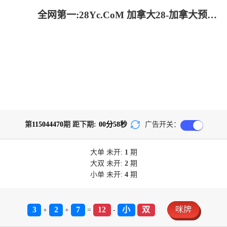
全网第一:28Yc.CoM 加拿大28-加拿大预测|加拿大PC在线预测|加拿大PC结果查询|28在线预测咪牌查询_专注研究咪牌_加拿大2.8_官方数据!
第
115044470
期 距下期:
00
分
58
秒
广告开关：
大单
未开:
1
期
大双
未开:
2
期
小单
未开:
4
期
3
2
7
12
小
双
咪牌
+
+
=
-