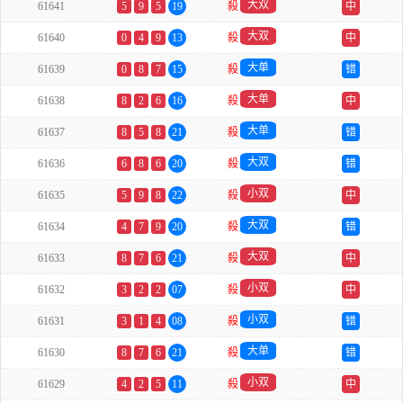
大双
61641
5
9
5
19
殺
中
大双
61640
0
4
9
13
殺
中
大单
61639
0
8
7
15
殺
错
大单
61638
8
2
6
16
殺
中
大单
61637
8
5
8
21
殺
错
大双
61636
6
8
6
20
殺
错
小双
61635
5
9
8
22
殺
中
大双
61634
4
7
9
20
殺
错
大双
61633
8
7
6
21
殺
中
小双
61632
3
2
2
07
殺
中
小双
61631
3
1
4
08
殺
错
大单
61630
8
7
6
21
殺
错
小双
61629
4
2
5
11
殺
中