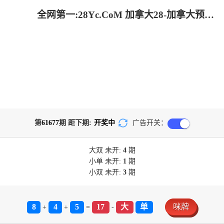
全网第一:28Yc.CoM 加拿大28-加拿大预测|加拿大PC在线预测|加拿大PC结果查询|28在线预测咪牌查询_专注研究咪牌_加拿大2.8_官方数据!
第
61677
期 距下期:
开奖中
广告开关：
大双
未开:
4
期
小单
未开:
1
期
小双
未开:
3
期
8
4
5
17
大
单
咪牌
+
+
=
-