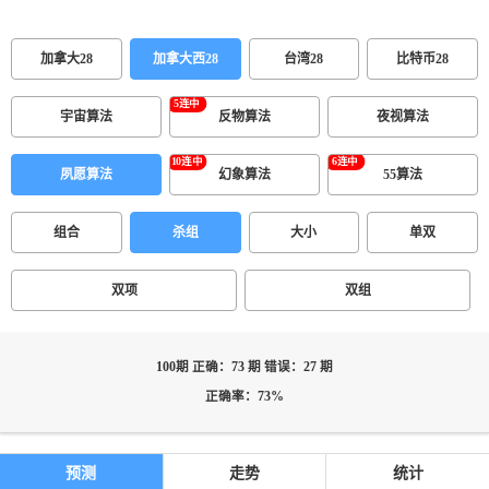
加拿大28
加拿大西28
台湾28
比特币28
宇宙算法
反物算法
夜视算法
夙愿算法
幻象算法
55算法
组合
杀组
大小
单双
双项
双组
100期 正确：73 期 错误：27 期
正确率：73%
预测
走势
统计