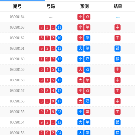
期号
号码
预测
结果
08090164
---
小
双
---
08090163
7
3
1
11
小
单
中
08090162
6
2
2
10
小
单
中
08090161
9
2
1
12
大
单
错
08090160
1
9
7
17
小
双
错
08090159
6
4
5
15
大
双
中
08090158
9
1
5
15
大
单
中
08090157
0
8
4
12
小
双
中
08090156
3
5
9
17
大
双
中
08090155
9
5
9
23
小
单
中
08090154
9
2
1
12
大
单
错
08090153
2
0
2
04
大
单
错