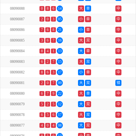
08090088
0
8
6
14
大
单
中
08090087
2
0
3
05
小
单
中
08090086
7
6
8
21
小
单
中
08090085
3
6
7
16
大
双
中
08090084
8
4
1
13
大
单
中
08090083
6
2
7
15
大
双
中
08090082
8
6
3
17
小
单
中
08090081
2
0
7
09
大
双
错
08090080
6
7
9
22
大
单
中
08090079
5
2
5
12
大
双
中
08090078
6
5
6
17
大
双
中
08090077
4
0
4
08
大
双
中