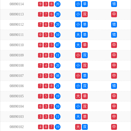
08090114
9
3
8
20
小
单
错
08090113
7
7
6
20
小
双
中
08090112
7
6
7
20
小
单
错
08090111
0
5
5
10
大
单
错
08090110
0
2
5
07
大
单
中
08090109
1
8
2
11
小
双
中
08090108
7
4
9
20
小
双
中
08090107
3
5
0
08
小
单
中
08090106
7
6
8
21
小
双
错
08090105
7
5
7
19
大
单
中
08090104
6
3
7
16
小
双
中
08090103
3
3
5
11
大
单
中
08090102
4
8
7
19
大
双
中