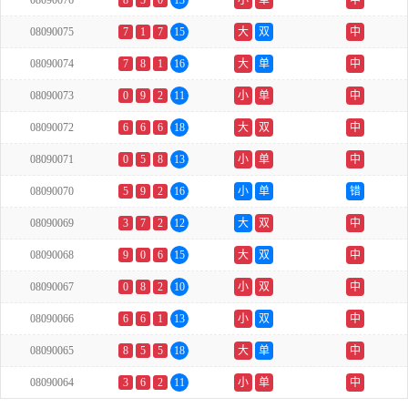
08090076
8
5
0
13
小
单
中
08090075
7
1
7
15
大
双
中
08090074
7
8
1
16
大
单
中
08090073
0
9
2
11
小
单
中
08090072
6
6
6
18
大
双
中
08090071
0
5
8
13
小
单
中
08090070
5
9
2
16
小
单
错
08090069
3
7
2
12
大
双
中
08090068
9
0
6
15
大
双
中
08090067
0
8
2
10
小
双
中
08090066
6
6
1
13
小
双
中
08090065
8
5
5
18
大
单
中
08090064
3
6
2
11
小
单
中