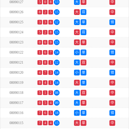
08090127
5
0
8
13
大
单
中
08090126
8
2
5
15
大
双
中
08090125
3
3
6
12
大
单
错
08090124
5
2
8
15
大
双
中
08090123
0
6
9
15
大
单
中
08090122
1
6
7
14
小
单
错
08090121
3
8
1
12
大
双
中
08090120
4
7
3
14
小
单
错
08090119
9
4
1
14
大
单
中
08090118
5
1
2
08
大
双
中
08090117
0
5
4
09
大
单
中
08090116
7
6
5
18
小
单
错
08090115
7
4
4
15
大
单
中