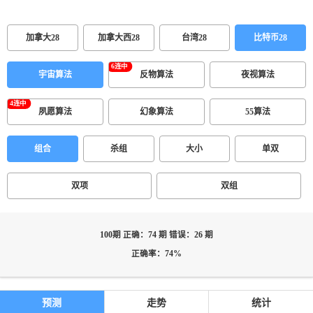
加拿大28
加拿大西28
台湾28
比特币28
宇宙算法
反物算法
夜视算法
夙愿算法
幻象算法
55算法
组合
杀组
大小
单双
双项
双组
100期 正确：74 期 错误：26 期
正确率：74%
预测
走势
统计